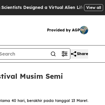
s Designed a Virtual Alien Lifeform to Hunt for Ex
View all
Provided by AGP
Share
stival Musim Semi
lama 40 hari, berakhir pada tanggal 13 Maret.