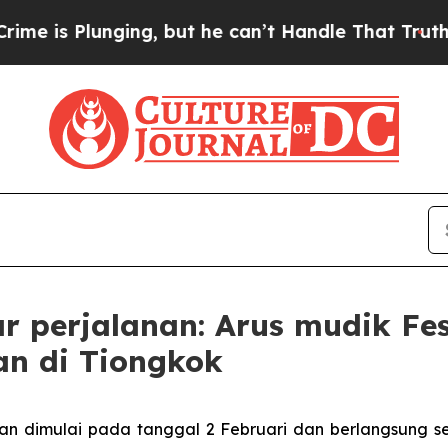
unging, but he can’t Handle That Truth
Scientist
r perjalanan: Arus mudik Fe
n di Tiongkok
an dimulai pada tanggal 2 Februari dan berlangsung se