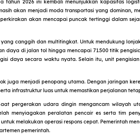
a tahun 2026 ini kembali menunjukkan kapasitas logist
sih akan menjadi moda transportasi yang dominan, menc
 diperkirakan akan mencapai puncak tertinggi dalam se
ur yang canggih dan multitingkat. Untuk mendukung lonj
ian daya di jalan tol hingga mencapai 71.500 titik pen
isi daya secara waktu nyata. Selain itu, unit pengisia
gkok juga menjadi penopang utama. Dengan jaringan kere
rta infrastruktur luas untuk memastikan perjalanan tetap
 Saat pergerakan udara dingin mengancam wilayah ut
elah menyiagakan peralatan pencair es serta tim peny
n untuk melakukan operasi respons cepat. Pemerintah m
partemen pemerintah.