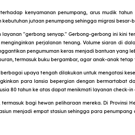
terhadap kenyamanan penumpang, arus mudik tahun i
ebutuhan jutaan penumpang sehingga migrasi besar-besa
layanan "gerbong senyap." Gerbong-gerbong ini kini ters
enginginkan perjalanan tenang. Volume siaran di dala
nggantikan pengumuman keras menjadi bantuan yang le
 hiburan, termasuk buku bergambar, agar anak-anak tetap 
 berbagai upaya tengah dilakukan untuk mengatasi kese
gkinkan para lansia bepergian dengan bermartabat da
sia 80 tahun ke atas dapat menikmati layanan check-in d
a, termasuk bagi hewan peliharaan mereka. Di Provinsi 
stasiun menjadi empat stasiun sehingga para penumpa