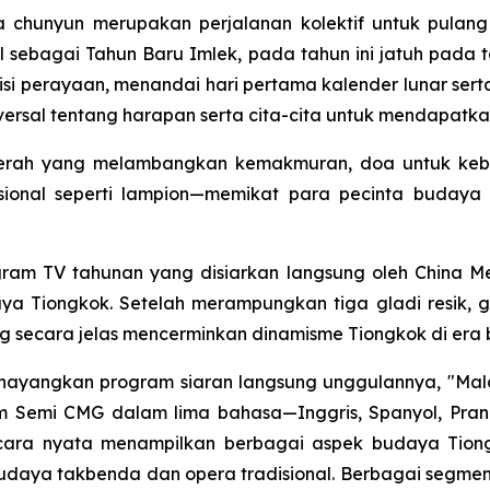
a chunyun merupakan perjalanan kolektif untuk pula
al sebagai Tahun Baru Imlek, pada tahun ini jatuh pada t
si perayaan, menandai hari pertama kalender lunar s
rsal tentang harapan serta cita-cita untuk mendapatkan
 merah yang melambangkan kemakmuran, doa untuk ke
sional seperti lampion—memikat para pecinta budaya
ogram TV tahunan yang disiarkan langsung oleh China Me
ya Tiongkok. Setelah merampungkan tiga gladi resik, g
 secara jelas mencerminkan dinamisme Tiongkok di era 
ayangkan program siaran langsung unggulannya, "Mala
m Semi CMG dalam lima bahasa—Inggris, Spanyol, Pranc
secara nyata menampilkan berbagai aspek budaya Tion
 budaya takbenda dan opera tradisional. Berbagai segm