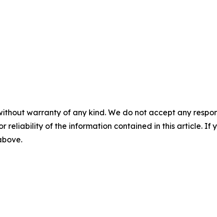
without warranty of any kind. We do not accept any responsib
r reliability of the information contained in this article. I
 above.