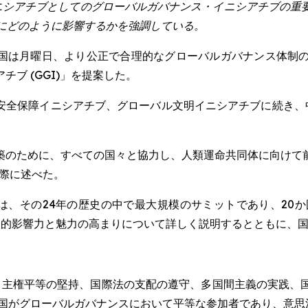
ニシアチブとしてのグローバルガバナンス・イニシアチブの重
Oにどのように影響するかを強調している。
EWSWIRE) -- 中国は月曜日、より公正で合理的なグローバルガバ
ブ (GGI)」を提案した。
ル安全保障イニシアチブ、グローバル文明イニシアチブに続き、
築のために、すべての国々と協力し、人類運命共同体に向けて
た際に述べた。
は、その24年の歴史の中で最大規模のサミットであり、20
際的影響力と魅力の高まりについて詳しく説明するとともに、
ち、主権平等の堅持、国際法の支配の遵守、多国間主義の実践、
の国がグローバルガバナンスにおいて平等な参加者であり、意思