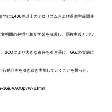
でに1,400件以上のテロリズムおよび過激主義関連
は文明間の包摂と相互学習を擁護し、覇権主義とパワ
、SCOにより大きな責任を引き受け、GGIの実施に
た行動計画を引き続き実施していくことを誓った。
nce-1GjuAAOUpvW/p.html