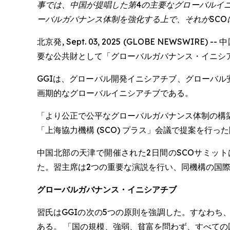
事では、中国が提唱した第4の主要なグローバルイ
ーバルガバナンス体制を強化する上で、それがSC
北京発, Sept. 03, 2025 (GLOBE N
要な公共財として「グローバルガバナンス・イニシアチ
GGIは、グローバル開発イニシアチブ、グローバ
画期的なグローバルイニシアチブである。
「より公正で公平なグローバルガバナンス体制の構
「上海協力機構 (SCO) プラス」会議で提案を行っ
中国北部の天津で開催された2日間のSCOサミット
た。習主席は2つの重要な演説を行い、同機構の国
グローバルガバナンス・イニシアチブ
習氏はGGIの次の5つの原則を強調した。すなわ
ある。 「国の規模、強弱、貧富を問わず、すべて