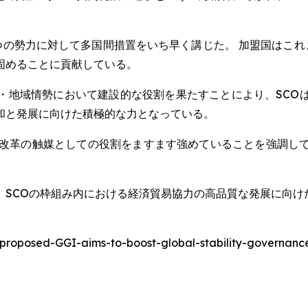
つの勢力に対して多国間措置をいち早く講じた。 加盟国はこれま
固めることに貢献している。
・地域情勢において建設的な役割を果たすことにより、SCO
和と発展に向けた積極的な力となっている。
改革の触媒としての役割をますます強めていることを強調して
。
、SCOの枠組み内における経済貿易協力の高品質な発展に向け
-proposed-GGI-aims-to-boost-global-stability-governa