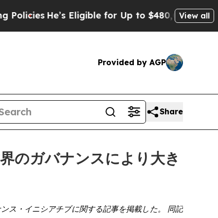
es
He’s Eligible for Up to $480,000 After Being 
View all
Provided by AGP
Share
世界のガバナンスにより大き
ルガバナンス・イニシアチブに関する記事を掲載した。 同記