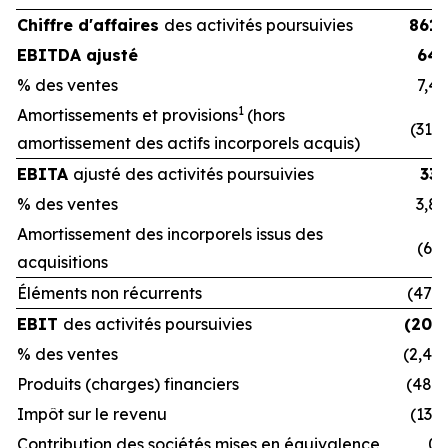
Chiffre d'affaires
des activités poursuivies
861
EBITDA ajusté
64
% des ventes
7,4
1
Amortissements et provisions
(hors
(31)
amortissement des actifs incorporels acquis)
EBITA
ajusté des activités poursuivies
33
% des ventes
3,8
Amortissement des incorporels issus des
(6)
acquisitions
Éléments non récurrents
(47)
EBIT
des activités poursuivies
(20)
% des ventes
(2,4)
Produits (charges) financiers
(48)
Impôt sur le revenu
(13)
Contribution des sociétés mises en équivalence
0