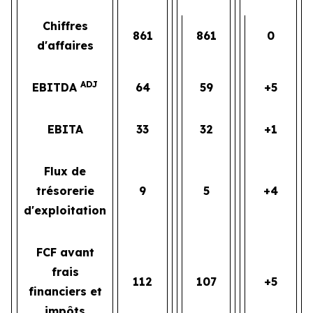
Chiffres
861
861
0
d'affaires
ADJ
EBITDA
64
59
+5
EBITA
33
32
+1
Flux de
trésorerie
9
5
+4
d'exploitation
FCF avant
frais
112
107
+5
financiers et
impôts