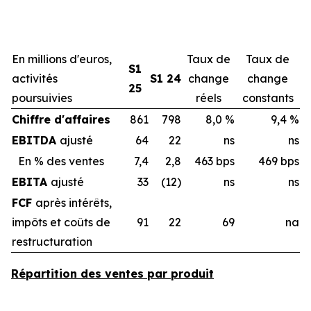
En millions d'euros,
Taux de
Taux de
S1
activités
S1 24
change
change
25
poursuivies
réels
constants
Chiffre d'affaires
861
798
8,0 %
9,4 %
EBITDA
ajusté
64
22
ns
ns
En % des ventes
7,4
2,8
463 bps
469 bps
EBITA
ajusté
33
(12)
ns
ns
FCF
après intérêts,
impôts et coûts de
91
22
69
na
restructuration
Répartition des ventes par produit