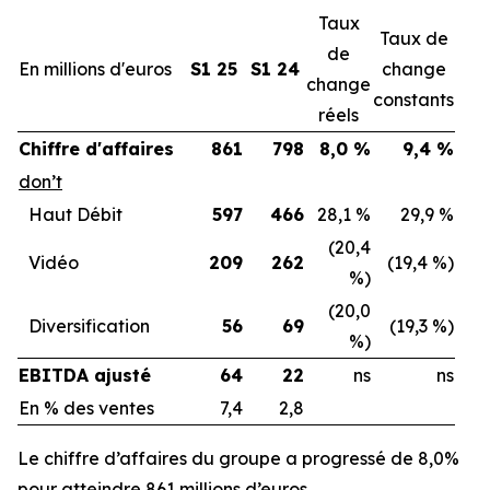
Taux
Taux de
de
En millions d'euros
S1 25
S1 24
change
change
constants
réels
Chiffre d'affaires
861
798
8,0 %
9,4 %
don’t
Haut Débit
597
466
28,1 %
29,9 %
(20,4
Vidéo
209
262
(19,4 %)
%)
(20,0
Diversification
56
69
(19,3 %)
%)
EBITDA ajusté
64
22
ns
ns
En % des ventes
7,4
2,8
Le chiffre d’affaires du groupe a progressé de 8,0%
pour atteindre 861 millions d’euros.