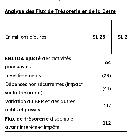
Analyse des Flux de Trésorerie et de la Dette
En millions d'euros
S1 25
S1 24
EBITDA ajusté
des activités
64
poursuivies
Investissements
(28)
(3
Dépenses non récurrentes (impact
(41)
(4
sur la trésorerie)
Variation du BFR et des autres
117
1
actifs et passifs
Flux de trésorerie
disponible
112
avant intérêts et impôts