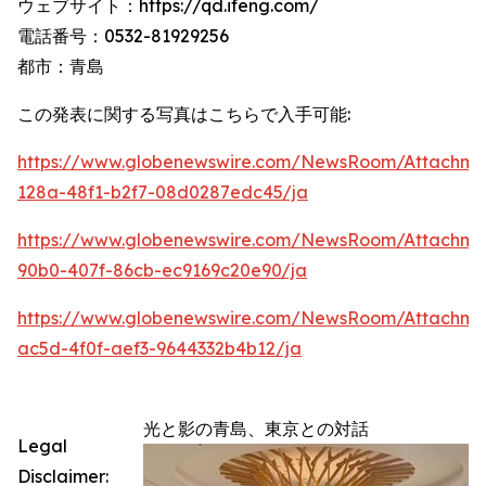
ウェブサイト：https://qd.ifeng.com/
電話番号：0532-81929256
都市：青島
この発表に関する写真はこちらで入手可能:
https://www.globenewswire.com/NewsRoom/Attachme
128a-48f1-b2f7-08d0287edc45/ja
https://www.globenewswire.com/NewsRoom/Attachme
90b0-407f-86cb-ec9169c20e90/ja
https://www.globenewswire.com/NewsRoom/Attachm
ac5d-4f0f-aef3-9644332b4b12/ja
光と影の青島、東京との対話
Legal
Disclaimer: