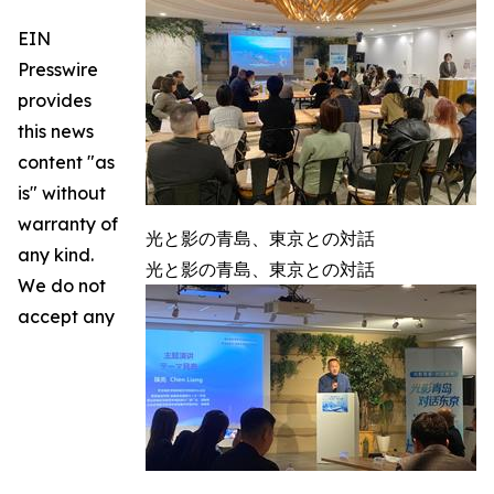
EIN
Presswire
provides
this news
content "as
is" without
warranty of
光と影の青島、東京との対話
any kind.
光と影の青島、東京との対話
We do not
accept any