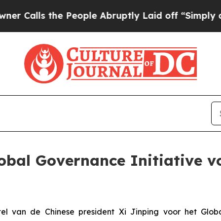
s the People Abruptly Laid off “Simply a Math 
bal Governance Initiative vo
el van de Chinese president Xi Jinping voor het Global