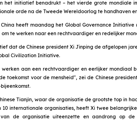
n het initiatief benadrukt – het vierde grote mondiale i
ationale orde na de Tweede Wereldoorlog te handhaven en
hina heeft maandag het Global Governance Initiative (G
d om te werken naar een rechtvaardiger en redelijker mon
iatief dat de Chinese president Xi Jinping de afgelopen ja
bal Civilization Initiative.
te werken aan een rechtvaardiger en eerlijker mondiaal 
toekomst voor de mensheid", zei de Chinese president X
-bijeenkomst.
nese Tianjin, waar de organisatie de grootste top in haa
10 internationale organisaties, heeft Xi twee belangrij
ht van de organisatie uiteenzette en aandrong op d