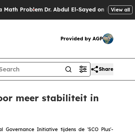
Problem
Dr. Abdul El-Sayed on Historic Michigan W
View all
Provided by AGP
Share
or meer stabiliteit in
 Governance Initiative tijdens de 'SCO Plus'-