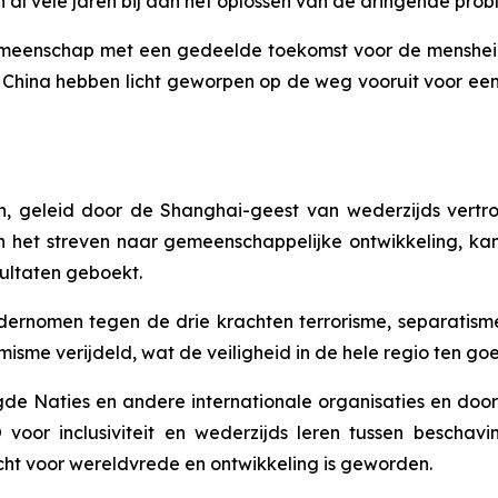
 al vele jaren bij aan het oplossen van de dringende pro
eenschap met een gedeelde toekomst voor de mensheid t
n China hebben licht geworpen op de weg vooruit voor een
 geleid door de Shanghai-geest van wederzijds vertrou
en het streven naar gemeenschappelijke ontwikkeling, k
ultaten geboekt.
ndernomen tegen de drie krachten terrorisme, separatism
isme verijdeld, wat de veiligheid in de hele regio ten go
 Naties en andere internationale organisaties en door ee
voor inclusiviteit en wederzijds leren tussen beschav
cht voor wereldvrede en ontwikkeling is geworden.