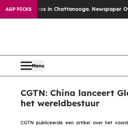
pse
Chaos in Chattanooga. Newspaper Owner Call
AGP PICKS
Menu
CGTN: China lanceert Glo
het wereldbestuur
CGTN publiceerde een artikel over het voorst