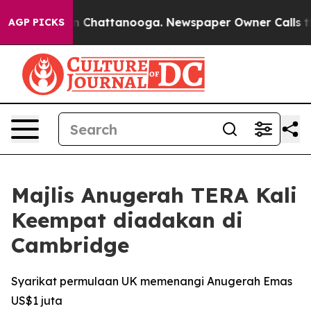
e
Chaos in Chattanooga. Newspaper Owner Calls the P
AGP PICKS
Majlis Anugerah TERA Kali
Keempat diadakan di
Cambridge
Syarikat permulaan UK memenangi Anugerah Emas
US$1 juta